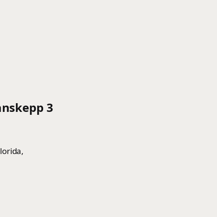
ånskepp 3
lorida,