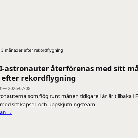
 3 månader efter rekordflygning
II-astronauter återförenas med sitt m
efter rekordflygning
t
—
2026-07-08
ronauterna som flög runt månen tidigare i år är tillbaka i F
med sitt kapsel- och uppskjutningsteam
llan →