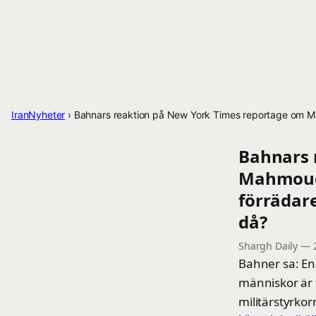
IranNyheter
›
Bahnars reaktion på New York Times reportage om Mah
Bahnars 
Mahmoud 
förrädare
då?
Shargh Daily
—
Bahner sa: En 
människor är 
militärstyrkor