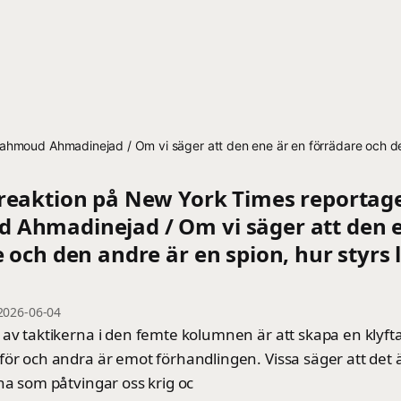
moud Ahmadinejad / Om vi ​​säger att den ene är en förrädare och den
reaktion på New York Times reportag
Ahmadinejad / Om vi ​​säger att den 
 och den andre är en spion, hur styrs 
2026-06-04
av taktikerna i den femte kolumnen är att skapa en klyfta 
för och andra är emot förhandlingen. Vissa säger att det 
na som påtvingar oss krig oc