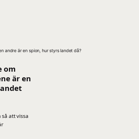
 andre är en spion, hur styrs landet då?
e om
ene är en
landet
så att vissa
är