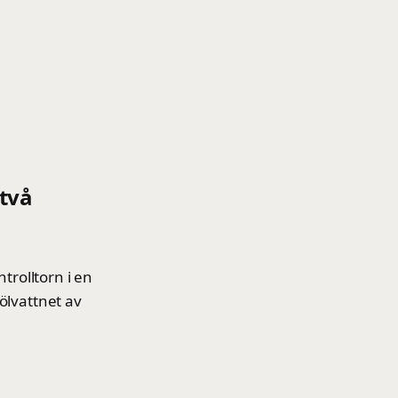
 två
trolltorn i en
ölvattnet av