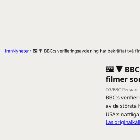
IranNyheter
›
🖼 🔻 BBC:s verifieringsavdelning har bekräftat två film
🖼 🔻 BBC
filmer so
TG/BBC Persian
BBC:s verifier
av de största 
USA:s nattliga
Läs originalkä