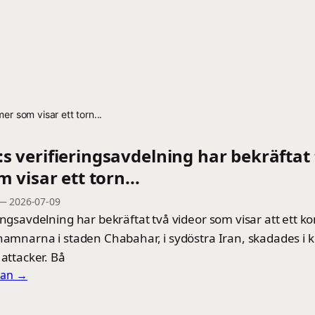
er som visar ett torn...
:s verifieringsavdelning har bekräftat
m visar ett torn...
—
2026-07-09
ingsavdelning har bekräftat två videor som visar att ett kon
hamnarna i staden Chabahar, i sydöstra Iran, skadades i k
 attacker. Bå
llan →