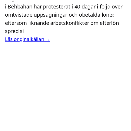
i Behbahan har protesterat i 40 dagar i följd över
omtvistade uppsägningar och obetalda löner,
eftersom liknande arbetskonflikter om efterlön
spred si
Läs originalkällan →