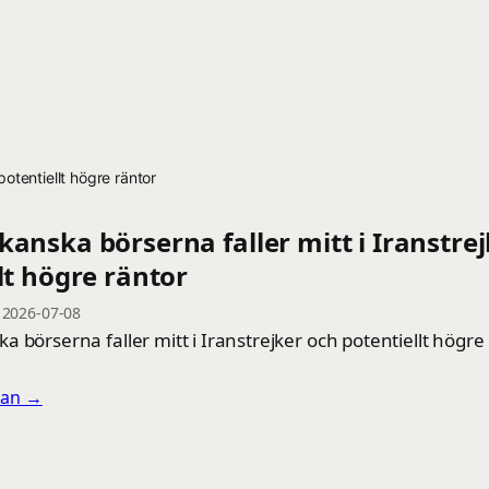
potentiellt högre räntor
anska börserna faller mitt i Iranstre
lt högre räntor
—
2026-07-08
 börserna faller mitt i Iranstrejker och potentiellt högr
llan →