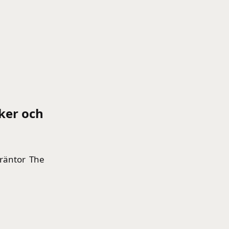
jker och
e räntor The