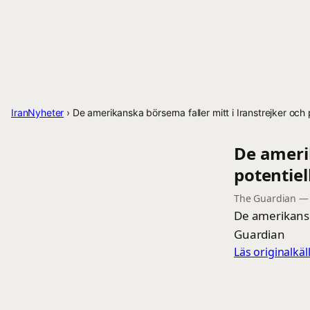
IranNyheter
›
De amerikanska börserna faller mitt i Iranstrejker och 
De amerik
potentiel
The Guardian
De amerikanska
Guardian
Läs originalkä