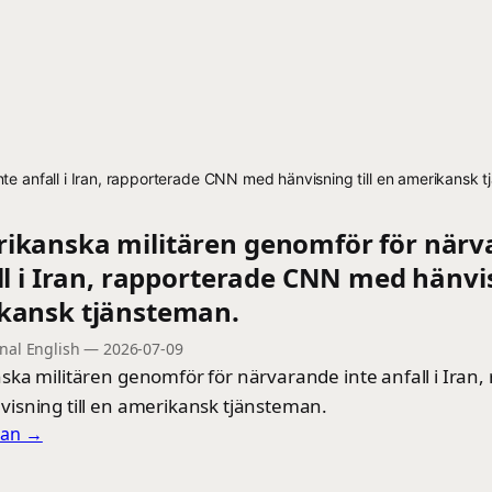
te anfall i Iran, rapporterade CNN med hänvisning till en amerikansk 
ikanska militären genomför för när
ll i Iran, rapporterade CNN med hänvis
kansk tjänsteman.
onal English
—
2026-07-09
ka militären genomför för närvarande inte anfall i Iran,
sning till en amerikansk tjänsteman.
llan →