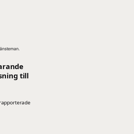
tjänsteman.
varande
ning till
 rapporterade