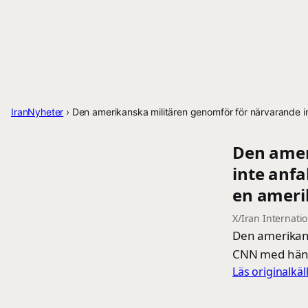
IranNyheter
›
Den amerikanska militären genomför för närvarande in
Den amer
inte anfa
en ameri
X/Iran Internati
Den amerikans
CNN med hänvi
Läs originalkä