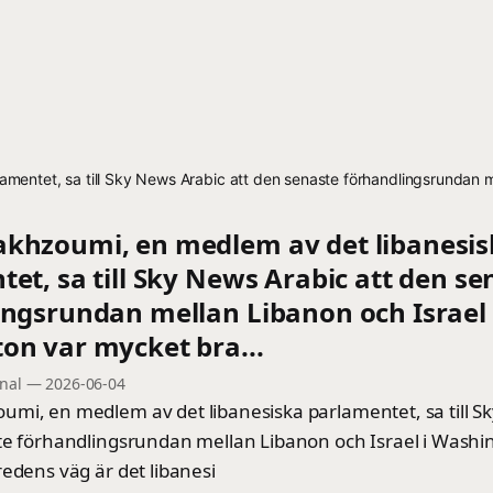
entet, sa till Sky News Arabic att den senaste förhandlingsrundan me
khzoumi, en medlem av det libanesis
et, sa till Sky News Arabic att den se
ingsrundan mellan Libanon och Israel 
on var mycket bra...
onal
—
2026-06-04
mi, en medlem av det libanesiska parlamentet, sa till S
te förhandlingsrundan mellan Libanon och Israel i Washi
edens väg är det libanesi