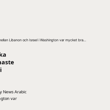
llan Libanon och Israel i Washington var mycket bra...
ka
naste
i
ky News Arabic
ngton var