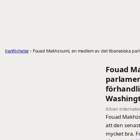
IranNyheter
›
Fouad Makhzoumi, en medlem av det libanesiska parlam
Fouad Ma
parlament
förhandl
Washingt
X/Iran Internati
Fouad Makhzou
att den senas
mycket bra. Fr