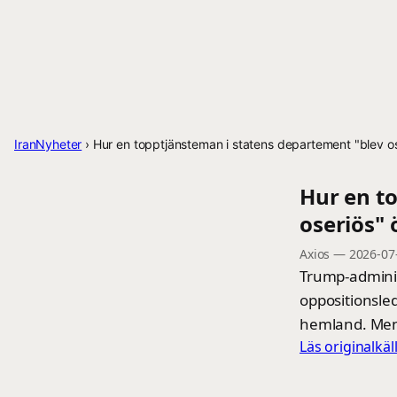
IranNyheter
›
Hur en topptjänsteman i statens departement "blev 
Hur en t
oseriös"
Axios
—
2026-07
Trump-adminis
oppositionsled
hemland. Men 
Läs originalkä