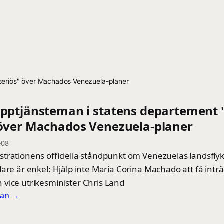
oseriös" över Machados Venezuela-planer
opptjänsteman i statens departement 
 över Machados Venezuela-planer
-08
trationens officiella ståndpunkt om Venezuelas landsflyk
are är enkel: Hjälp inte Maria Corina Machado att få inträd
vice utrikesminister Chris Land
llan →