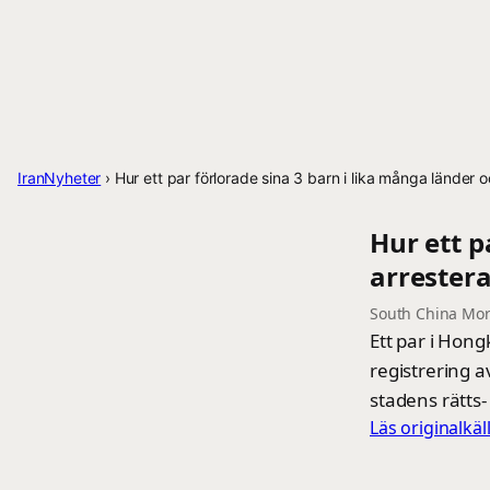
IranNyheter
›
Hur ett par förlorade sina 3 barn i lika många länder
Hur ett p
arrester
South China Mor
Ett par i Hong
registrering a
stadens rätts
Läs originalkä