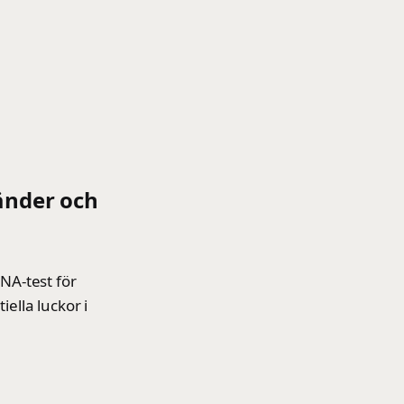
länder och
DNA-test för
ella luckor i