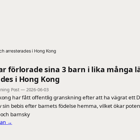
 och arresterades i Hong Kong
ar förlorade sina 3 barn i lika många 
ades i Hong Kong
ning Post
—
2026-06-03
kong har fått offentlig granskning efter att ha vägrat ett 
v sin bebis efter barnets födelse hemma, vilket ökar potenti
- och barnsky
llan →