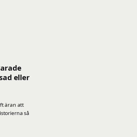
varade
ad eller
t äran att
istorierna så