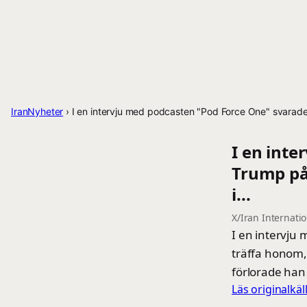
IranNyheter
›
I en intervju med podcasten "Pod Force One" svarade
I en int
Trump på
i...
X/Iran Internati
I en intervju 
träffa honom,
förlorade han
Läs originalkä