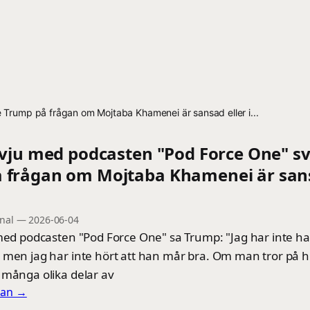
 Trump på frågan om Mojtaba Khamenei är sansad eller i...
ervju med podcasten "Pod Force One" s
 frågan om Mojtaba Khamenei är sans
onal
—
2026-06-04
med podcasten "Pod Force One" sa Trump: "Jag har inte haf
 men jag har inte hört att han mår bra. Om man tror på h
 många olika delar av
llan →