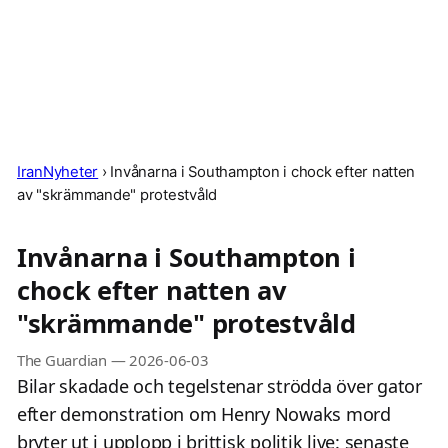
IranNyheter
›
Invånarna i Southampton i chock efter natten
av "skrämmande" protestvåld
Invånarna i Southampton i
chock efter natten av
"skrämmande" protestvåld
The Guardian
—
2026-06-03
Bilar skadade och tegelstenar strödda över gator
efter demonstration om Henry Nowaks mord
bryter ut i upplopp i brittisk politik live: senaste