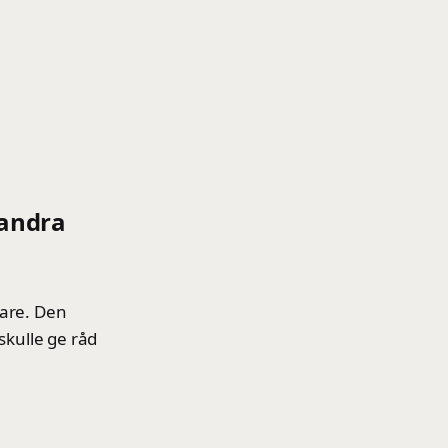
randra
rare. Den
skulle ge råd