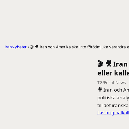
IranNyheter
›
🎬 🎥 Iran och Amerika ska inte förödmjuka varandra el
🎬 🎥 Ir
eller kal
TG/Ensaf News
🎥 Iran och A
politiska anal
till det irans
Läs originalkä