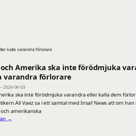
ler kalla varandra förlorare
an och Amerika ska inte förödmjuka va
la varandra förlorare
—
2026-06-03
merika ska inte förödmjuka varandra eller kalla dem förlo
ytikern Ali Vaez sa i ett samtal med Insaf News att om han 
ka och amerikanska
llan →