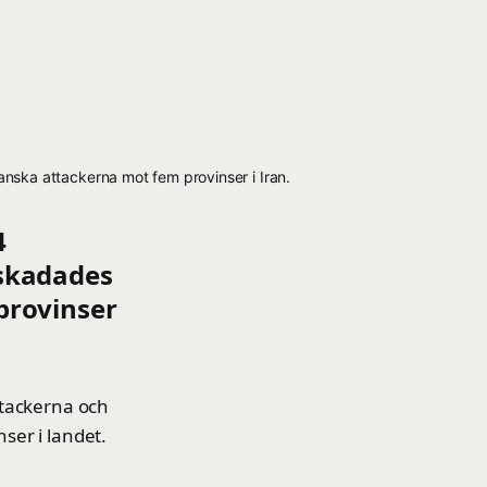
nska attackerna mot fem provinser i Iran.
4
 skadades
provinser
ttackerna och
ser i landet.