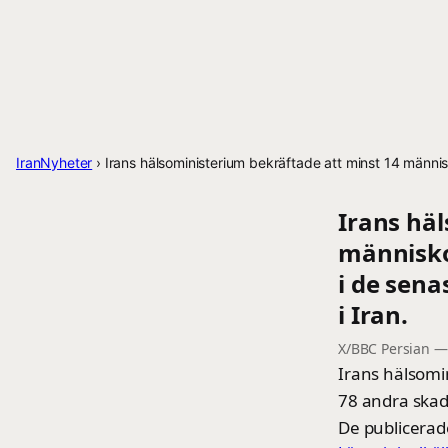
IranNyheter
›
Irans hälsoministerium bekräftade att minst 14 männi
Irans hä
människo
i de sen
i Iran.
X/BBC Persian
Irans hälsomi
78 andra skad
De publicerad