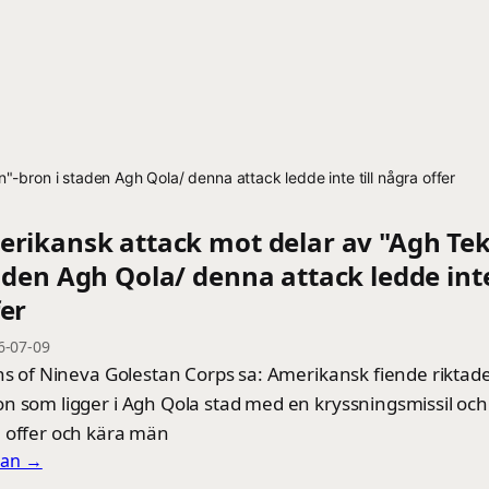
-bron i staden Agh Qola/ denna attack ledde inte till några offer
erikansk attack mot delar av "Agh Te
aden Agh Qola/ denna attack ledde inte 
er
6-07-09
ons of Nineva Golestan Corps sa: Amerikansk fiende riktad
n som ligger i Agh Qola stad med en kryssningsmissil oc
 offer och kära män
llan →