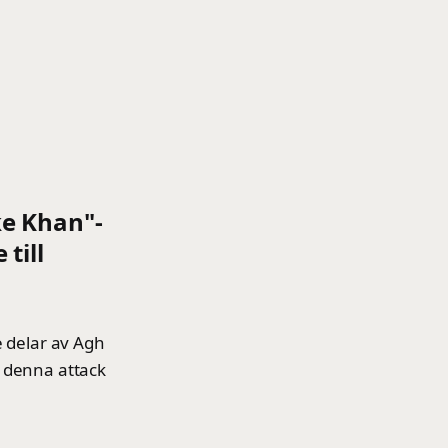
ke Khan"-
till
e delar av Agh
h denna attack