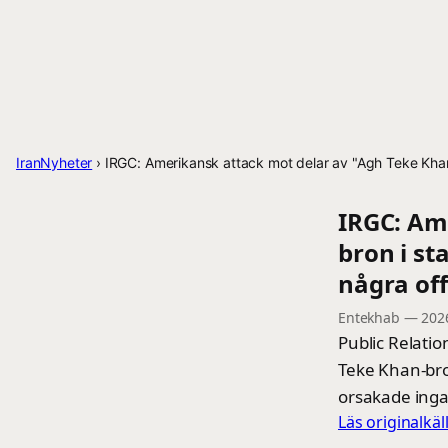
IranNyheter
›
IRGC: Amerikansk attack mot delar av "Agh Teke Khan"
IRGC: Am
bron i st
några off
Entekhab
—
202
Public Relati
Teke Khan-bro
orsakade inga
Läs originalkä