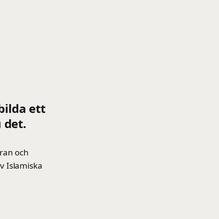
bilda ett
 det.
Iran och
v Islamiska