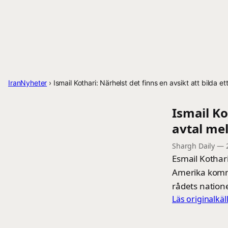
IranNyheter
›
Ismail Kothari: Närhelst det finns en avsikt att bilda 
Ismail Ko
avtal me
Shargh Daily
—
Esmail Kothari
Amerika komme
rådets natione
Läs originalkä