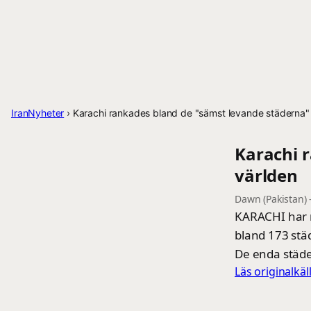
IranNyheter
›
Karachi rankades bland de "sämst levande städerna" 
Karachi 
världen
Dawn (Pakistan)
KARACHI har r
bland 173 städ
De enda städ
Läs originalkä