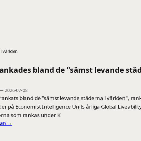
i världen
rankades bland de "sämst levande städ
—
2026-07-08
ankats bland de "sämst levande städerna i världen", ran
er på Economist Intelligence Units årliga Global Liveabili
erna som rankas under K
llan →