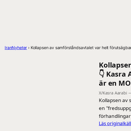
IranNyheter
›
Kollapsen av samförståndsavtalet var helt förutsägbar
Kollapsen
👇 Kasra 
är en MOU
X/Kasra Aarabi
Kollapsen av s
en "fredsuppg
förhandlingar
Läs originalkä