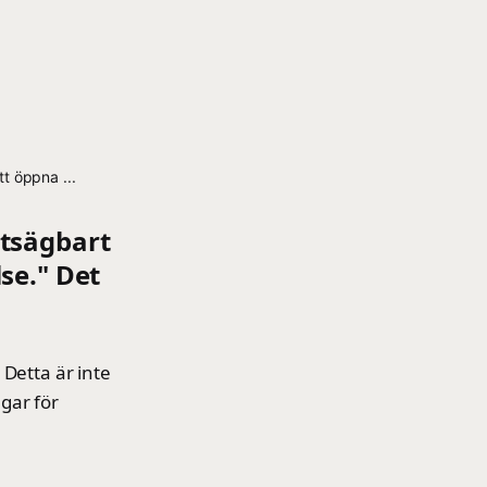
t öppna ...
utsägbart
se." Det
 Detta är inte
gar för