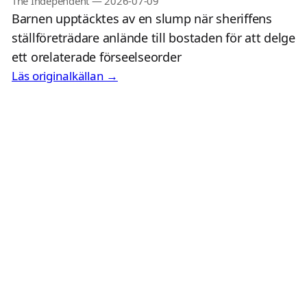
The Independent
—
2026-07-09
Barnen upptäcktes av en slump när sheriffens
ställföreträdare anlände till bostaden för att delge
ett orelaterade förseelseorder
Läs originalkällan →