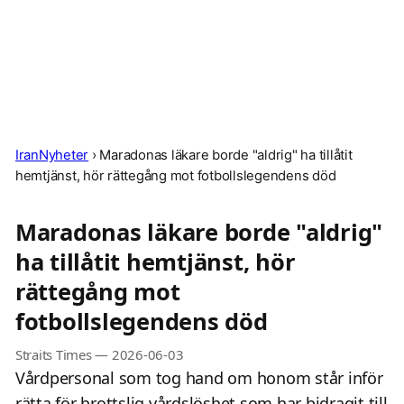
IranNyheter
›
Maradonas läkare borde "aldrig" ha tillåtit
hemtjänst, hör rättegång mot fotbollslegendens död
Maradonas läkare borde "aldrig"
ha tillåtit hemtjänst, hör
rättegång mot
fotbollslegendens död
Straits Times
—
2026-06-03
Vårdpersonal som tog hand om honom står inför
rätta för brottslig vårdslöshet som har bidragit till