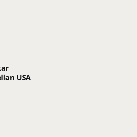
kar
ellan USA