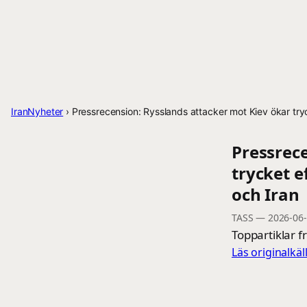
IranNyheter
›
Pressrecension: Rysslands attacker mot Kiev ökar tryc
Pressrec
trycket e
och Iran
TASS
—
2026-06
Toppartiklar f
Läs originalkä