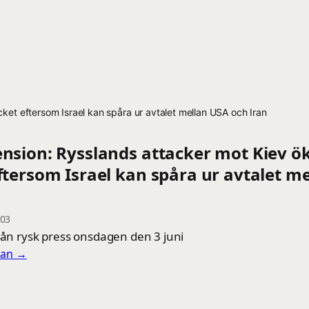
ket eftersom Israel kan spåra ur avtalet mellan USA och Iran
ension: Rysslands attacker mot Kiev ö
ftersom Israel kan spåra ur avtalet m
-03
rån rysk press onsdagen den 3 juni
llan →