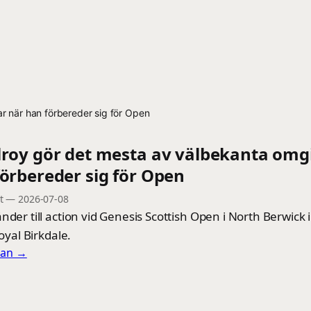
r när han förbereder sig för Open
lroy gör det mesta av välbekanta omg
örbereder sig för Open
t
—
2026-07-08
nder till action vid Genesis Scottish Open i North Berwick
Royal Birkdale.
llan →