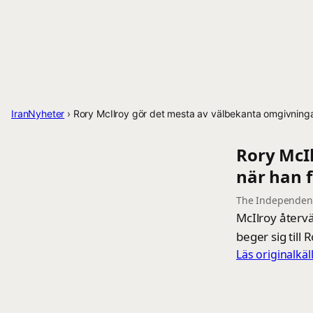
IranNyheter
›
Rory McIlroy gör det mesta av välbekanta omgivninga
Rory McI
när han f
The Independen
McIlroy återvä
beger sig till 
Läs originalkä