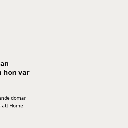
dan
n hon var
llande domar
ch att Home