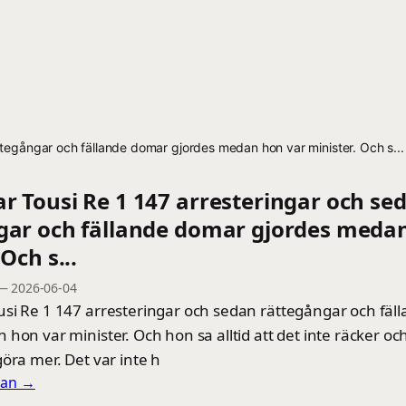
tegångar och fällande domar gjordes medan hon var minister. Och s...
r Tousi Re 1 147 arresteringar och se
gar och fällande domar gjordes meda
Och s...
—
2026-06-04
si Re 1 147 arresteringar och sedan rättegångar och fä
hon var minister. Och hon sa alltid att det inte räcker o
öra mer. Det var inte h
llan →