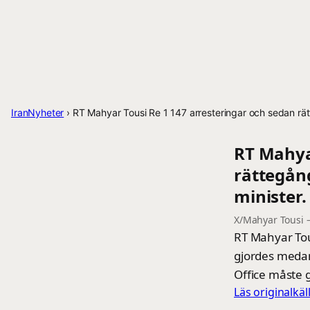
IranNyheter
›
RT Mahyar Tousi Re 1 147 arresteringar och sedan rät
RT Mahya
rättegån
minister. 
X/Mahyar Tousi
RT Mahyar Tou
gjordes medan 
Office måste g
Läs originalkä