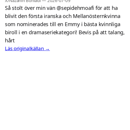
X/Nazanin Boniadi
—
2026-07-09
Så stolt över min vän @sepidehmoafi för att ha
blivit den första iranska och Mellanösternkvinna
som nominerades till en Emmy i bästa kvinnliga
biroll i en dramaseriekategori! Bevis på att talang,
hårt
Läs originalkällan →