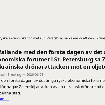
ska ekonomiska forumet i St. Petersburg sa Zelensky att den ukrainsk
llande med den första dagen av det 
onomiska forumet i St. Petersburg sa 
krainska drönarattacken mot en oljete
onal - Breaking
—
2026-06-03
 den första dagen av det årliga ryska ekonomiska forumet 
llkännagav Zelenskij attacken av en ukrainsk drönare på e
 denna stad.
llan →