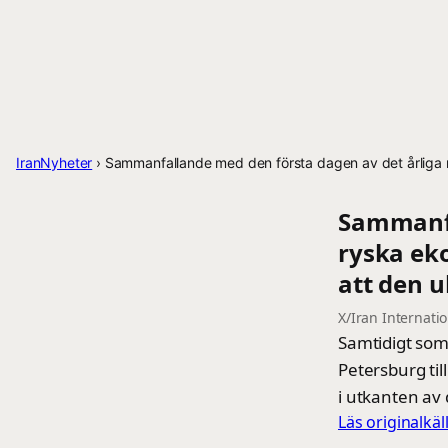
IranNyheter
›
Sammanfallande med den första dagen av det årliga ry
Sammanfa
ryska ek
att den u
X/Iran Internati
Samtidigt som
Petersburg ti
i utkanten av
Läs originalkä