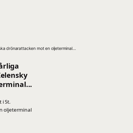
a drönarattacken mot en oljeterminal...
årliga
Zelensky
rminal...
i St.
n oljeterminal