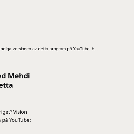
tändiga versionen av detta program på YouTube: h...
med Mehdi
etta
iget? Vision
m på YouTube: