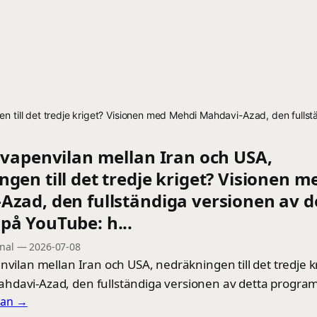
en till det tredje kriget? Visionen med Mehdi Mahdavi-Azad, den fulls
 vapenvilan mellan Iran och USA,
gen till det tredje kriget? Visionen 
Azad, den fullständiga versionen av d
på YouTube: h...
onal
—
2026-07-08
nvilan mellan Iran och USA, nedräkningen till det tredje kr
davi-Azad, den fullständiga versionen av detta progra
llan →