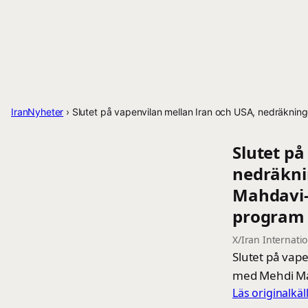
IranNyheter
›
Slutet på vapenvilan mellan Iran och USA, nedräkning
Slutet på
nedräknin
Mahdavi-
program 
X/Iran Internati
Slutet på vape
med Mehdi Mah
Läs originalkä