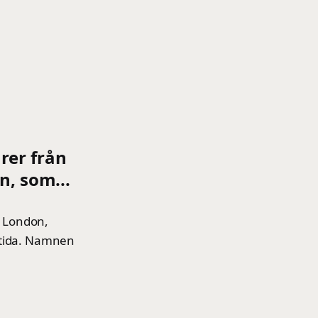
rer från
n, som...
i London,
mtida. Namnen