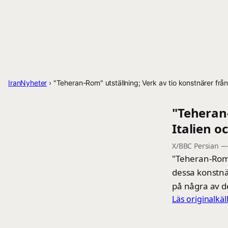
IranNyheter
›
"Teheran-Rom" utställning; Verk av tio konstnärer från
"Teheran-
Italien o
X/BBC Persian
"Teheran-Rom" 
dessa konstnä
på några av d
Läs originalkä