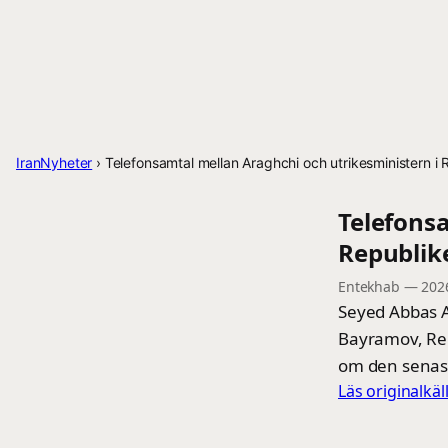
IranNyheter
›
Telefonsamtal mellan Araghchi och utrikesministern i
Telefons
Republik
Entekhab
—
202
Seyed Abbas A
Bayramov, Rep
om den senast
Läs originalkä