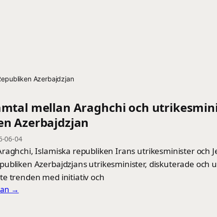
 Republiken Azerbajdzjan
amtal mellan Araghchi och utrikesmini
en Azerbajdzjan
6-06-04
raghchi, Islamiska republiken Irans utrikesminister och 
ubliken Azerbajdzjans utrikesminister, diskuterade och ut
e trenden med initiativ och
llan →