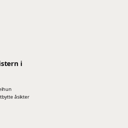
stern i
Jeihun
bytte åsikter