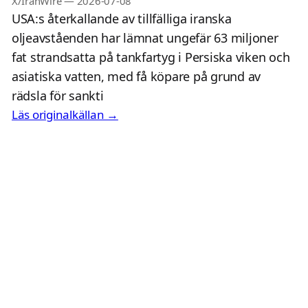
X/IranWire
—
2026-07-08
USA:s återkallande av tillfälliga iranska
oljeavståenden har lämnat ungefär 63 miljoner
fat strandsatta på tankfartyg i Persiska viken och
asiatiska vatten, med få köpare på grund av
rädsla för sankti
Läs originalkällan →